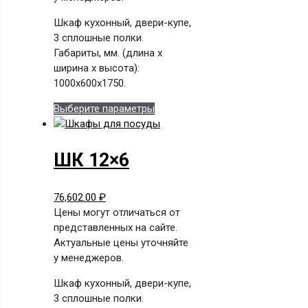
Шкаф кухонный, двери-купе,
3 сплошные полки.
Габариты, мм. (длина х
ширина х высота):
1000x600x1750.
Этот
Выберите параметры
товар
имеет
несколько
ШК 12×6
вариаций.
Опции
76,602.00
₽
можно
Цены могут отличаться от
выбрать
представленных на сайте.
на
Актуальные цены уточняйте
странице
у менеджеров.
товара.
Шкаф кухонный, двери-купе,
3 сплошные полки.