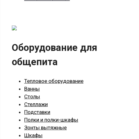
товар
имеет
несколько
вариаций.
Опции
можно
Оборудование для
выбрать
на
общепита
странице
товара.
Тепловое оборудование
Ванны
Столы
Стеллажи
Подставки
Полки и полки-шкафы
Зонты вытяжные
Шкафы