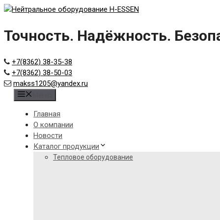
Skip
to
content
Точность. Надёжность. Безоп
+7(8362) 38-35-38
+7(8362) 38-50-03
makss1205@yandex.ru
Меню
Главная
О компании
Новости
Каталог продукции
Тепловое оборудование