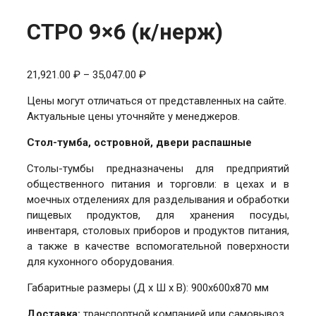
СТРО 9×6 (к/нерж)
Диапазон
21,921.00
₽
–
35,047.00
₽
цен:
Цены могут отличаться от представленных на сайте.
21,921.00 ₽
Актуальные цены уточняйте у менеджеров.
–
35,047.00 ₽
Стол-тумба, островной, двери распашные
Столы-тумбы предназначены для предприятий
общественного питания и торговли: в цехах и в
моечных отделениях для разделывания и обработки
пищевых продуктов, для хранения посуды,
инвентаря, столовых приборов и продуктов питания,
а также в качестве вспомогательной поверхности
для кухонного оборудования.
Габаритные размеры (Д х Ш х В): 900х600х870 мм
Доставка:
транспортной компанией или самовывоз.