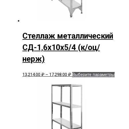
Стеллаж металлический
СД-1,6x10x5/4 (к/оц/
нерж)
Диапазон
Этот
13,214.00
₽
–
17,298.00
₽
Выберите параметры
цен:
товар
13,214.00 ₽
имеет
–
нескол
17,298.00 ₽
вариац
Опции
можно
выбрат
на