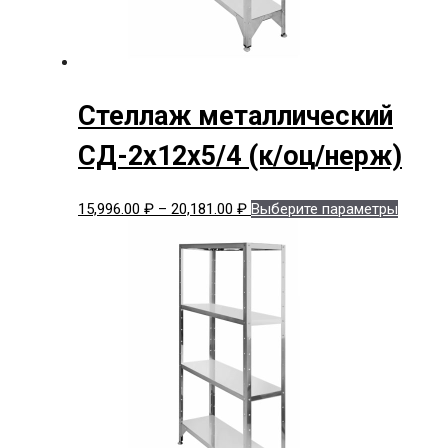
Стеллаж металлический
СД-2x12x5/4 (к/оц/нерж)
Диапазон
Этот
15,996.00
₽
–
20,181.00
₽
Выберите параметры
цен:
товар
15,996.00 ₽
имеет
–
нескол
20,181.00 ₽
вариац
Опции
можно
выбрат
на
страни
товара.