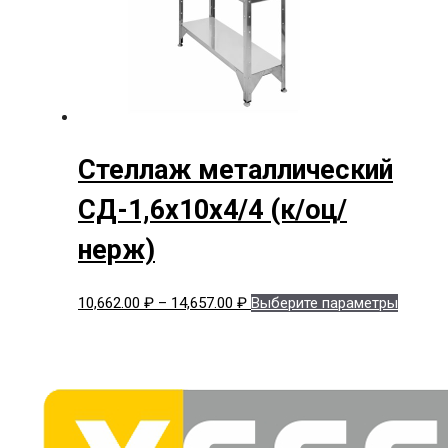
страни
товара.
Стеллаж металлический
СД-1,6x10x4/4 (к/оц/
нерж)
Диапазон
Этот
10,662.00
₽
–
14,657.00
₽
Выберите параметры
цен:
товар
10,662.00 ₽
имеет
–
нескол
14,657.00 ₽
вариац
Опции
можно