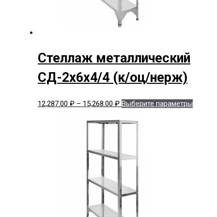
Стеллаж металлический
СД-2x6x4/4 (к/оц/нерж)
Диапазон
Этот
12,287.00
₽
–
15,268.00
₽
Выберите параметры
цен:
товар
12,287.00 ₽
имеет
–
нескол
15,268.00 ₽
вариац
Опции
можно
выбрат
на
страни
товара.