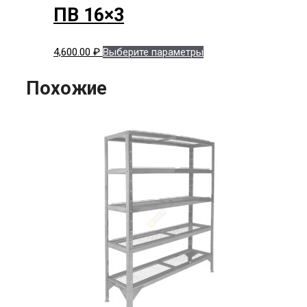
ПВ 16×3
Этот
4,600.00
₽
Выберите параметры
товар
имеет
Похожие
несколько
вариаций.
Опции
можно
выбрать
на
странице
товара.