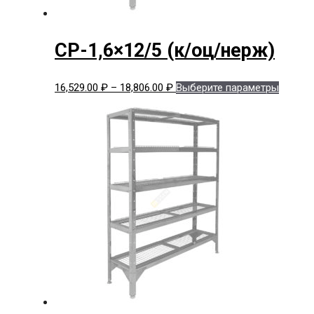
СР-1,6×12/5 (к/оц/нерж)
Диапазон
Этот
16,529.00
₽
–
18,806.00
₽
Выберите параметры
цен:
товар
16,529.00 ₽
имеет
–
нескол
18,806.00 ₽
вариац
Опции
можно
выбрат
на
страни
товара.