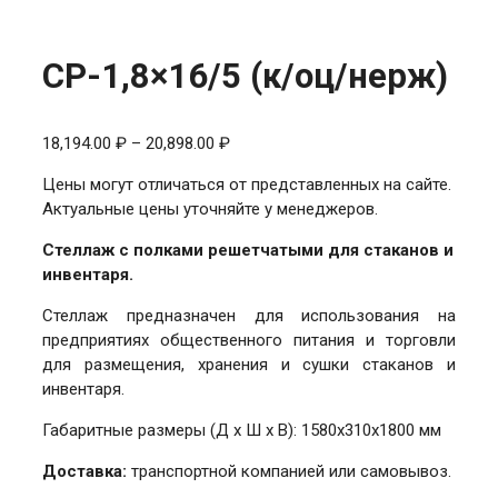
СР-1,8×16/5 (к/оц/нерж)
Диапазон
18,194.00
₽
–
20,898.00
₽
цен:
Цены могут отличаться от представленных на сайте.
18,194.00 ₽
Актуальные цены уточняйте у менеджеров.
–
20,898.00 ₽
Стеллаж с полками решетчатыми для стаканов и
инвентаря.
Стеллаж предназначен для использования на
предприятиях общественного питания и торговли
для размещения, хранения и сушки стаканов и
инвентаря.
Габаритные размеры (Д х Ш х В): 1580х310х1800 мм
Доставка:
транспортной компанией или самовывоз.