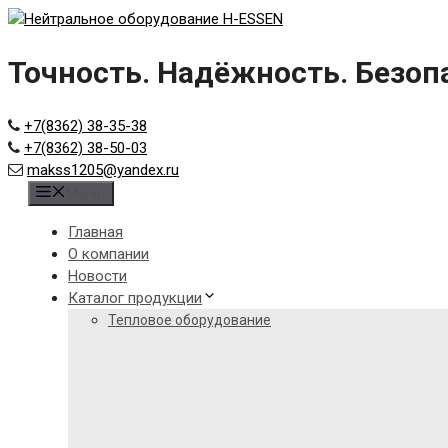
Skip
to
content
Точность. Надёжность. Безоп
+7(8362) 38-35-38
+7(8362) 38-50-03
makss1205@yandex.ru
Меню
Главная
О компании
Новости
Каталог продукции
Тепловое оборудование