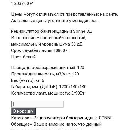
15,037.00
₽
Цены могут отличаться от представленных на сайте.
Актуальные цены уточняйте у менеджеров.
Рециркулятор бактерицидный Sonne 3L,
Исполнение – настенный/напольный,
максимальный уровень шума 36 дБ.
Срок службы лампы 10800 ч.
Цвет-белый
Площадь обеззараживания, м3: 120
Производительность, м3/час: 120
Вес (нетто), кг: 6
Габариты, мм. (ДхШхВ): 1200x140x140
Количество ламп, мощность: 3/90Вт
Количество
товара
В корзину
SONNE
Категория:
Рециркуляторы бактерицидные SONNE
3.L
Обращаем Ваше внимание на то, что данный