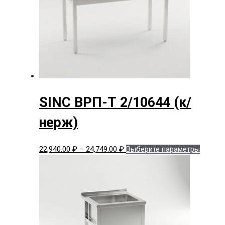
на
страни
товара.
SINC ВРП-Т 2/10644 (к/
нерж)
Диапазон
Этот
22,940.00
₽
–
24,749.00
₽
Выберите параметры
цен:
товар
22,940.00 ₽
имеет
–
нескол
24,749.00 ₽
вариац
Опции
можно