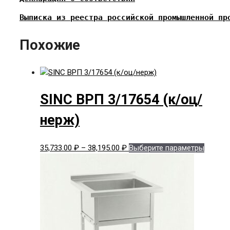
Выписка из реестра российской промышленной пр
Похожие
SINC ВРП 3/17654 (к/оц/
нерж)
Диапазон
Этот
35,733.00
₽
–
38,195.00
₽
Выберите параметры
цен:
товар
35,733.00 ₽
имеет
–
нескол
38,195.00 ₽
вариац
Опции
можно
выбрат