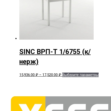
выбрат
на
страни
товара.
SINC ВРП-Т 1/6755 (к/
нерж)
Диапазон
Этот
15,936.00
₽
–
17,520.00
₽
Выберите параметры
цен:
товар
15,936.00 ₽
имеет
–
нескол
17,520.00 ₽
вариац
Опции
можно