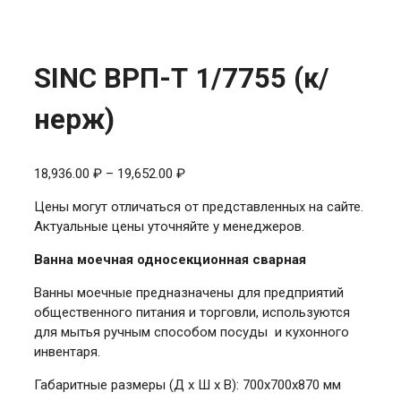
SINC ВРП-Т 1/7755 (к/
нерж)
Диапазон
18,936.00
₽
–
19,652.00
₽
цен:
Цены могут отличаться от представленных на сайте.
18,936.00 ₽
Актуальные цены уточняйте у менеджеров.
–
19,652.00 ₽
Ванна моечная односекционная сварная
Ванны моечные предназначены для предприятий
общественного питания и торговли, используются
для мытья ручным способом посуды и кухонного
инвентаря.
Габаритные размеры (Д х Ш х В): 700х700х870 мм