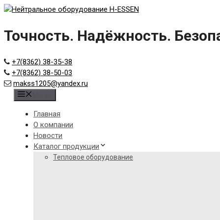
Skip
to
content
Точность. Надёжность. Безоп
+7(8362) 38-35-38
+7(8362) 38-50-03
makss1205@yandex.ru
Меню
Главная
О компании
Новости
Каталог продукции
Тепловое оборудование