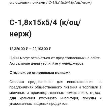
сплошными полками
/ С-1,8x15x5/4 (к/оц/нерж)
С-1,8x15x5/4 (к/оц/
нерж)
Диапазон
18,356.00
₽
–
22,103.00
₽
цен:
Цены могут отличаться от представленных на сайте.
18,356.00 ₽
Актуальные цены уточняйте у менеджеров.
–
22,103.00 ₽
Стеллаж со сплошными полками
Стеллаж предназначен для использования на
предприятиях общественного питания и торговли в
моечных и производственных помещениях, цехах,
для хранения кухонного инвентаря, посуды и
упакованных пищевых продуктов.