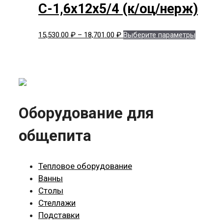
–
нескол
страни
С-1,6x12x5/4 (к/оц/нерж)
17,111.00 ₽
вариац
товара.
Опции
Диапазон
Этот
15,530.00
₽
–
18,701.00
₽
Выберите параметры
можно
цен:
товар
выбрат
15,530.00 ₽
имеет
на
–
нескол
страни
18,701.00 ₽
вариац
товара.
Опции
можно
Оборудование для
выбрат
на
общепита
страни
товара.
Тепловое оборудование
Ванны
Столы
Стеллажи
Подставки