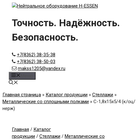
Skip
to
content
Точность. Надёжность.
Безопасность.
+7(8362) 38-35-38
+7(8362) 38-50-03
makss1205@yandex.ru
Меню
Главная страница
»
Каталог продукции
»
Стеллажи
»
Металлические со сплошными полками
»
С-1,8x15x5/4 (к/оц/
нерж)
Главная
/
Каталог
продукции
/
Стеллажи
/
Металлические со