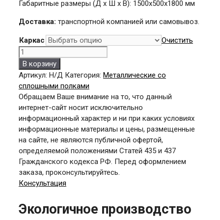
Габаритные размеры (Д х Ш х В): 1500х500х1800 мм
Доставка:
транспортной компанией или самовывоз.
Каркас
Очистить
Количество
товара
В корзину
С-1,8x15x5/4
Артикул:
Н/Д
Категория:
Металлические со
(к/
сплошными полками
оц/
Обращаем Ваше внимание на то, что данный
нерж)
интернет-сайт носит исключительно
информационный характер и ни при каких условиях
информационные материалы и цены, размещенные
на сайте, не являются публичной офертой,
определяемой положениями Статей 435 и 437
Гражданского кодекса РФ. Перед оформлением
заказа, проконсультируйтесь.
Консультация
Экологичное производство