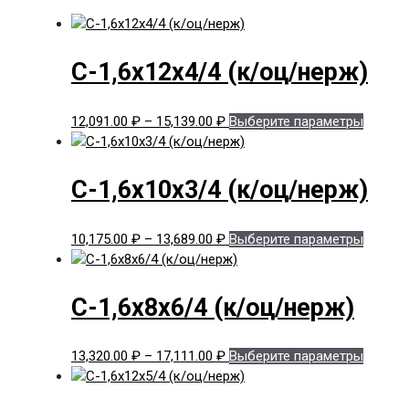
С-1,6x12x4/4 (к/оц/нерж)
Диапазон
Этот
12,091.00
₽
–
15,139.00
₽
Выберите параметры
цен:
товар
12,091.00 ₽
имеет
–
нескол
С-1,6x10x3/4 (к/оц/нерж)
15,139.00 ₽
вариац
Опции
Диапазон
Этот
10,175.00
₽
–
13,689.00
₽
Выберите параметры
можно
цен:
товар
выбрат
10,175.00 ₽
имеет
на
–
нескол
страни
С-1,6x8x6/4 (к/оц/нерж)
13,689.00 ₽
вариац
товара.
Опции
Диапазон
Этот
13,320.00
₽
–
17,111.00
₽
Выберите параметры
можно
цен:
товар
выбрат
13,320.00 ₽
имеет
на