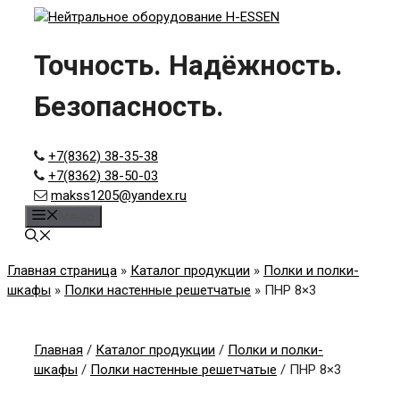
Skip
to
content
Точность. Надёжность.
Безопасность.
+7(8362) 38-35-38
+7(8362) 38-50-03
makss1205@yandex.ru
Меню
Главная страница
»
Каталог продукции
»
Полки и полки-
шкафы
»
Полки настенные решетчатые
»
ПНР 8×3
Главная
/
Каталог продукции
/
Полки и полки-
шкафы
/
Полки настенные решетчатые
/ ПНР 8×3