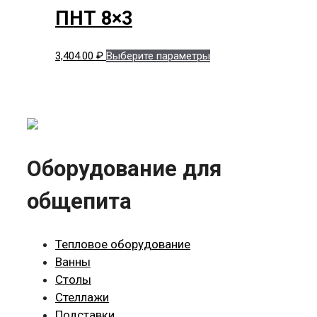
несколько
ПНТ 8×3
вариаций.
Опции
Этот
3,404.00
₽
Выберите параметры
можно
товар
выбрать
имеет
на
несколько
странице
вариаций.
товара.
Опции
можно
Оборудование для
выбрать
на
общепита
странице
товара.
Тепловое оборудование
Ванны
Столы
Стеллажи
Подставки