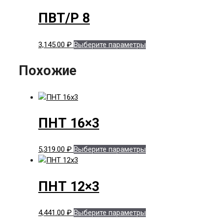
ПВТ/Р 8
Этот
3,145.00
₽
Выберите параметры
товар
имеет
Похожие
несколько
вариаций.
Опции
можно
выбрать
ПНТ 16×3
на
странице
Этот
5,319.00
₽
Выберите параметры
товара.
товар
имеет
несколько
ПНТ 12×3
вариаций.
Опции
Этот
4,441.00
₽
Выберите параметры
можно