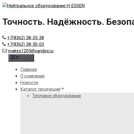
Skip
to
content
Точность. Надёжность. Безоп
+7(8362) 38-35-38
+7(8362) 38-50-03
makss1205@yandex.ru
Меню
Главная
О компании
Новости
Каталог продукции
Тепловое оборудование